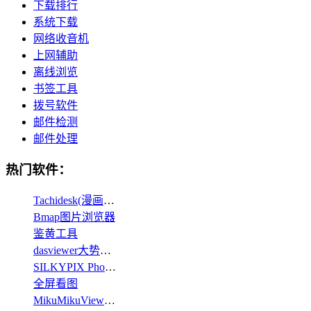
下载排行
系统下载
网络收音机
上网辅助
离线浏览
书签工具
拨号软件
邮件检测
邮件处理
热门软件：
Tachidesk(漫画聚合阅读器)
Bmap图片浏览器
鉴黄工具
dasviewer大势实景三维浏览器
SILKYPIX Photo ExpressViewer(图片浏览工具)
全屏看图
MikuMikuViewer图片查看器